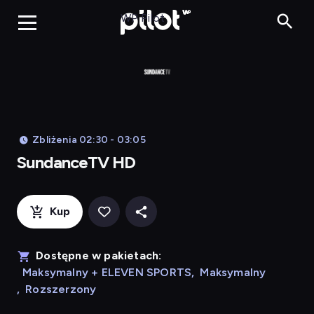
SundanceT
WP Pilot
Zbliżenia 02:30 - 03:05
SundanceTV HD
Kup
Dostępne w pakietach:
Maksymalny + ELEVEN SPORTS
,
Maksymalny
,
Rozszerzony