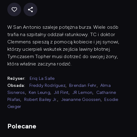
W San Antonio szaleje potężna burza. Wiele osób
trafia na szpitalny oddział ratunkowy. TC i doktor
Clemmens spieszą z pomocą kobiecie i jej synowi,
którzy ucierpieli wskutek zejścia lawiny błotnej.
Tymczasem Topher musi dotrzeć do swojej żony,
która właśnie zaczyna rodzić.
Reżyser:
Eriq La Salle
Obsada:
Freddy Rodríguez
,
Brendan Fehr
,
Alma
Sisneros
,
Ken Leung
,
Jill Flint
,
JR Lemon
,
Catharine
Pilafas
,
Robert Bailey Jr.
,
Jeananne Goossen
,
Esodie
Geiger
Polecane