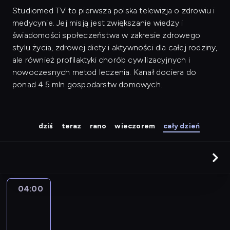
Studiomed TV to pierwsza polska telewizja o zdrowiu i
medycynie. Jej misją jest zwiększanie wiedzy i
świadomości społeczeństwa w zakresie zdrowego
stylu życia, zdrowej diety i aktywności dla całej rodziny,
ale również profilaktyki chorób cywilizacyjnych i
nowoczesnych metod leczenia. Kanał dociera do
ponad 4.5 mln gospodarstw domowych.
dziś
teraz
rano
wieczorem
cały dzień
04:00
Idź
się
zbadaj
04:00