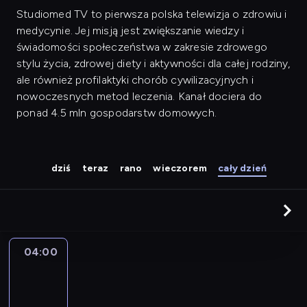
Studiomed TV to pierwsza polska telewizja o zdrowiu i
medycynie. Jej misją jest zwiększanie wiedzy i
świadomości społeczeństwa w zakresie zdrowego
stylu życia, zdrowej diety i aktywności dla całej rodziny,
ale również profilaktyki chorób cywilizacyjnych i
nowoczesnych metod leczenia. Kanał dociera do
ponad 4.5 mln gospodarstw domowych.
dziś
teraz
rano
wieczorem
cały dzień
04:00
Idź
się
zbadaj
04:00