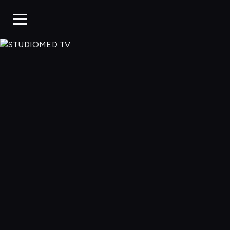
STUDIOMED