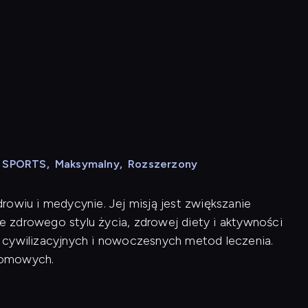
N SPORTS
,
Maksymalny
,
Rozszerzony
rowiu i medycynie. Jej misją jest zwiększanie
 zdrowego stylu życia, zdrowej diety i aktywności
rób cywilizacyjnych i nowoczesnych metod leczenia.
domowych.