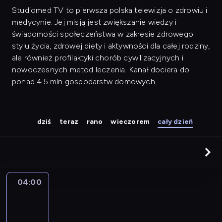
Studiomed TV to pierwsza polska telewizja o zdrowiu i
medycynie. Jej misją jest zwiększanie wiedzy i
świadomości społeczeństwa w zakresie zdrowego
stylu życia, zdrowej diety i aktywności dla całej rodziny,
ale również profilaktyki chorób cywilizacyjnych i
nowoczesnych metod leczenia. Kanał dociera do
ponad 4.5 mln gospodarstw domowych.
dziś
teraz
rano
wieczorem
cały dzień
04:00
Idź
się
zbadaj
04:00