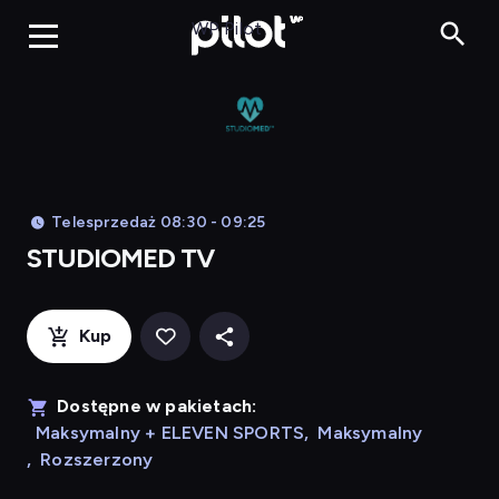
STUDIOMED
WP Pilot
Telesprzedaż 08:30 - 09:25
STUDIOMED TV
Kup
Dostępne w pakietach:
Maksymalny + ELEVEN SPORTS
,
Maksymalny
,
Rozszerzony