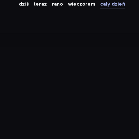
dziś
teraz
rano
wieczorem
cały dzień