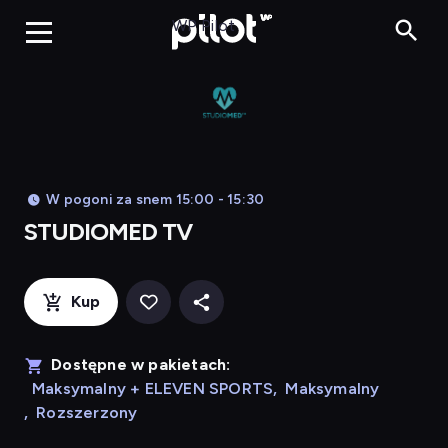
STUDIOMED
WP Pilot
W pogoni za snem 15:00 - 15:30
STUDIOMED TV
Kup
Dostępne w pakietach:
Maksymalny + ELEVEN SPORTS
,
Maksymalny
,
Rozszerzony