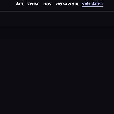
dziś
teraz
rano
wieczorem
cały dzień