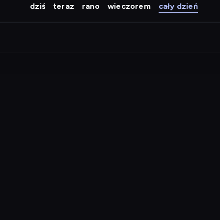
dziś
teraz
rano
wieczorem
cały dzień