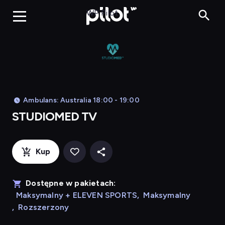
STUDIOMED
WP Pilot
Ambulans: Australia 18:00 - 19:00
STUDIOMED TV
Kup
Dostępne w pakietach:
Maksymalny + ELEVEN SPORTS
,
Maksymalny
,
Rozszerzony