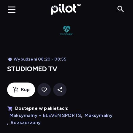
STUDIOMED
WP Pilot
Wybudzeni 08:20 - 08:55
STUDIOMED TV
Kup
Dostępne w pakietach:
Maksymalny + ELEVEN SPORTS
,
Maksymalny
,
Rozszerzony