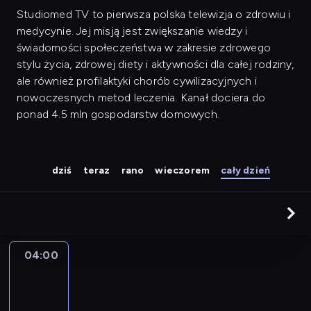
Studiomed TV to pierwsza polska telewizja o zdrowiu i
medycynie. Jej misją jest zwiększanie wiedzy i
świadomości społeczeństwa w zakresie zdrowego
stylu życia, zdrowej diety i aktywności dla całej rodziny,
ale również profilaktyki chorób cywilizacyjnych i
nowoczesnych metod leczenia. Kanał dociera do
ponad 4.5 mln gospodarstw domowych.
dziś
teraz
rano
wieczorem
cały dzień
04:00
Telesprzedaż
04:00
-
04:40
magazyn