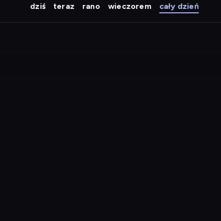
dziś
teraz
rano
wieczorem
cały dzień