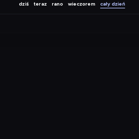
dziś
teraz
rano
wieczorem
cały dzień