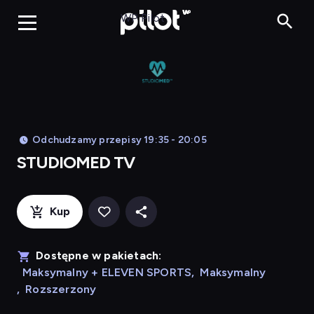
STUDIOMED
WP Pilot
Odchudzamy przepisy 19:35 - 20:05
STUDIOMED TV
Kup
Dostępne w pakietach:
Maksymalny + ELEVEN SPORTS
,
Maksymalny
,
Rozszerzony