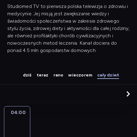
Studiomed TV to pierwsza polska telewizja o zdrowiu i
medycynie. Jej misją jest zwiększanie wiedzy i
świadomości społeczeństwa w zakresie zdrowego
stylu życia, zdrowej diety i aktywności dla całej rodziny,
ale również profilaktyki chorób cywilizacyjnych i
nowoczesnych metod leczenia. Kanał dociera do
ponad 4.5 mln gospodarstw domowych.
dziś
teraz
rano
wieczorem
cały dzień
04:00
Idź
się
zbadaj
04:00