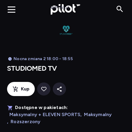
STUDIOMED
WP Pilot
Nocna zmiana 2 18:00 - 18:55
STUDIOMED TV
Kup
Dostępne w pakietach:
Maksymalny + ELEVEN SPORTS
,
Maksymalny
,
Rozszerzony