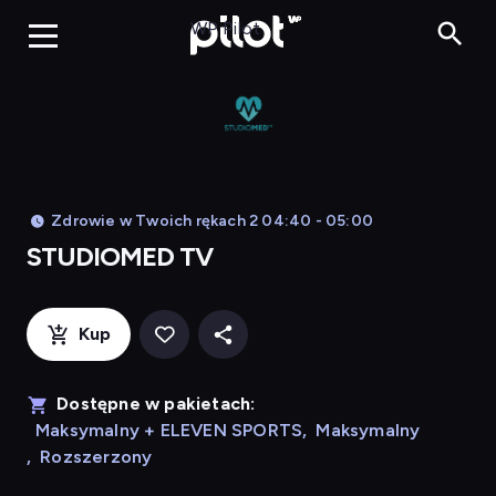
STUDIOMED
WP Pilot
Zdrowie w Twoich rękach 2 04:40 - 05:00
STUDIOMED TV
Kup
Dostępne w pakietach:
Maksymalny + ELEVEN SPORTS
,
Maksymalny
,
Rozszerzony