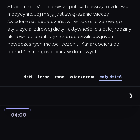
Studiomed TV to pierwsza polska telewizja o zdrowiu i
medycynie. Jej misją jest zwiększanie wiedzy i
świadomości społeczeństwa w zakresie zdrowego
stylu życia, zdrowej diety i aktywności dla całej rodziny,
ale również profilaktyki chorób cywilizacyjnych i
nowoczesnych metod leczenia. Kanał dociera do
ponad 4.5 mln gospodarstw domowych.
dziś
teraz
rano
wieczorem
cały dzień
04:00
Idź
się
zbadaj
04:00