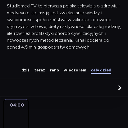
Studiomed TV to pierwsza polska telewizja o zdrowiu i
medycynie. Jej misją jest zwiększanie wiedzy i
świadomości społeczeństwa w zakresie zdrowego
stylu życia, zdrowej diety i aktywności dla całej rodziny,
ale również profilaktyki chorób cywilizacyjnych i
nowoczesnych metod leczenia. Kanał dociera do
ponad 4.5 mln gospodarstw domowych.
dziś
teraz
rano
wieczorem
cały dzień
04:00
Idź
się
zbadaj
04:00