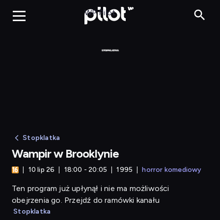
Wampir w Brooklynie
WP Pilot
Stopklatka
Wampir w Brooklynie
10 lip 26
18:00 - 20:05
1995
horror komediowy
Ten program już upłynął i nie ma możliwości
obejrzenia go. Przejdź do ramówki kanału
Stopklatka