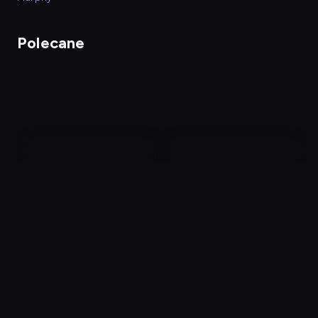
Polecane
nagranie
z
tv
Wampirzyce
Gremliny 2