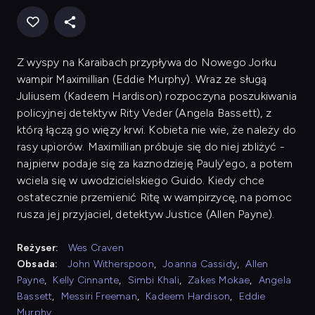
Z wyspy na Karaibach przypływa do Nowego Jorku
wampir Maximillian (Eddie Murphy). Wraz ze sługą
Juliusem (Kadeem Hardison) rozpoczyna poszukiwania
policyjnej detektyw Rity Veder (Angela Bassett), z
którą łączą go więzy krwi. Kobieta nie wie, że należy do
rasy upiorów. Maximillian próbuje się do niej zbliżyć -
najpierw podaje się za kaznodzieję Pauly'ego, a potem
wciela się w uwodzicielskiego Guido. Kiedy chce
ostatecznie przemienić Ritę w wampirzycę, na pomoc
rusza jej przyjaciel, detektyw Justice (Allen Payne).
Reżyser:
Wes Craven
Obsada:
John Witherspoon
,
Joanna Cassidy
,
Allen
Payne
,
Kelly Cinnante
,
Simbi Khali
,
Zakes Mokae
,
Angela
Bassett
,
Messiri Freeman
,
Kadeem Hardison
,
Eddie
Murphy