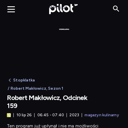
Robert Makłowicz
WP Pilot
Stopklatka
/ Robert Makłowicz, Sezon 1
Robert Makłowicz, Odcinek
159
10 lip 26
06:45 - 07:40
2023
magazyn kulinarny
Ten program już upłynął i nie ma możliwości