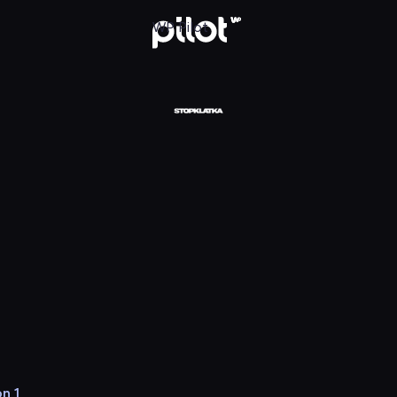
: Kanada
WP Pilot
n 1