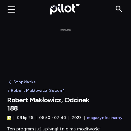
Robert Makłowicz
WP Pilot
Stopklatka
/ Robert Makłowicz, Sezon 1
Robert Makłowicz, Odcinek
188
09 lip 26
06:50 - 07:40
2023
magazyn kulinarny
Ten program już upłynął i nie ma możliwości