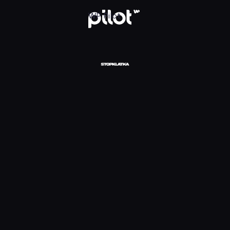
daj w WP Pilot
WP Pilot