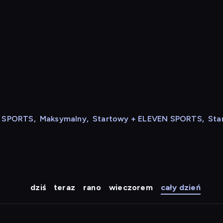
N SPORTS
,
Maksymalny
,
Startowy + ELEVEN SPORTS
,
Sta
dziś
teraz
rano
wieczorem
cały dzień