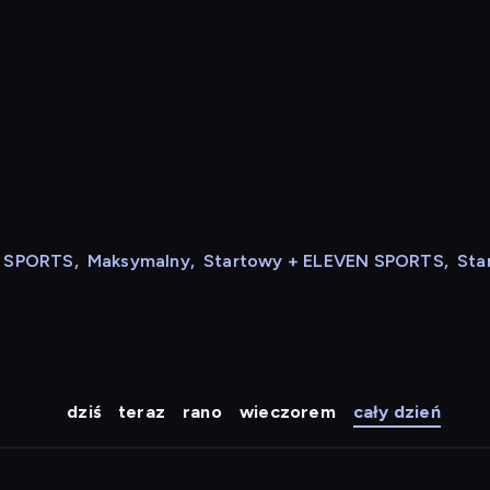
N SPORTS
,
Maksymalny
,
Startowy + ELEVEN SPORTS
,
Sta
dziś
teraz
rano
wieczorem
cały dzień