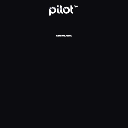
daj w WP Pilot
WP Pilot