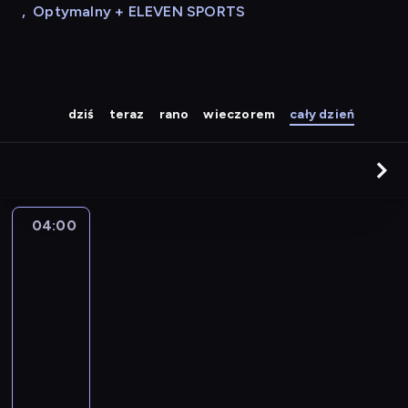
,
Optymalny + ELEVEN SPORTS
dziś
teraz
rano
wieczorem
cały dzień
04:00
Kabaretowe
hity
04:00
-
04:50
kabaret
program
rozrywkowy
S
t