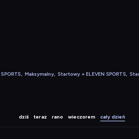
N SPORTS
,
Maksymalny
,
Startowy + ELEVEN SPORTS
,
Sta
dziś
teraz
rano
wieczorem
cały dzień