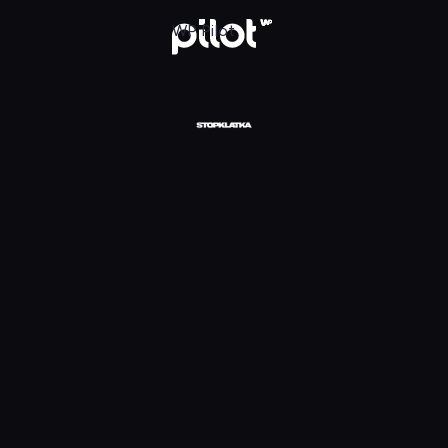
daj w WP Pilot
WP Pilot