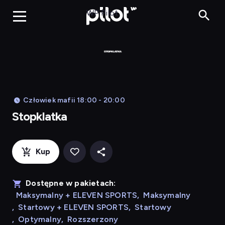
Stopklatka, Oglą
WP Pilot
Człowiek mafii 18:00 - 20:00
Stopklatka
Kup
Dostępne w pakietach:
Maksymalny + ELEVEN SPORTS
,
Maksymalny
,
Startowy + ELEVEN SPORTS
,
Startowy
,
Optymalny
,
Rozszerzony