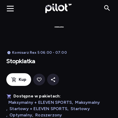
Stopklatka, Oglą
WP Pilot
Komisarz Rex 5 06:00 - 07:00
Stopklatka
Kup
Dostępne w pakietach:
Maksymalny + ELEVEN SPORTS
,
Maksymalny
,
Startowy + ELEVEN SPORTS
,
Startowy
,
Optymalny
,
Rozszerzony