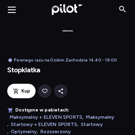
Stopklatka, Oglą
WP Pilot
Pewnego razu na Dzikim Zachodzie 14:40 - 18:00
Stopklatka
Kup
Dostępne w pakietach:
Maksymalny + ELEVEN SPORTS
,
Maksymalny
,
Startowy + ELEVEN SPORTS
,
Startowy
,
Optymalny
,
Rozszerzony