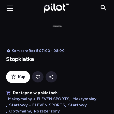
Stopklatka, Oglą
WP Pilot
Komisarz Rex 5 07:00 - 08:00
Stopklatka
Kup
Dostępne w pakietach:
Maksymalny + ELEVEN SPORTS
,
Maksymalny
,
Startowy + ELEVEN SPORTS
,
Startowy
,
Optymalny
,
Rozszerzony