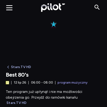
Best 80's
WP Pilot
Stars.TV HD
Best 80's
12 lip 26
06:00 - 08:00
program muzyczny
Ten program już upłynął i nie ma możliwości
obejrzenia go. Przejdź do ramówki kanału
Stars.TV HD