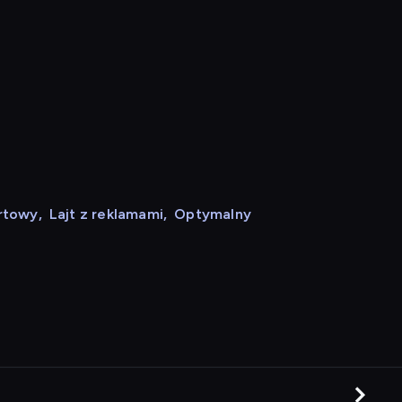
rtowy
,
Lajt z reklamami
,
Optymalny