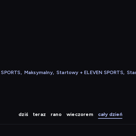
N SPORTS
,
Maksymalny
,
Startowy + ELEVEN SPORTS
,
Sta
dziś
teraz
rano
wieczorem
cały dzień