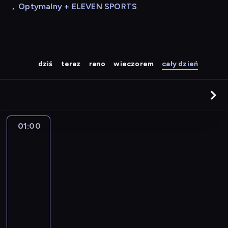
,
Optymalny + ELEVEN SPORTS
dziś
teraz
rano
wieczorem
cały dzień
01:00
Best
Polish
01:00
-
05:00
program
muzyczny
Z
e
s