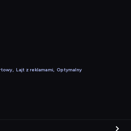
rtowy
,
Lajt z reklamami
,
Optymalny