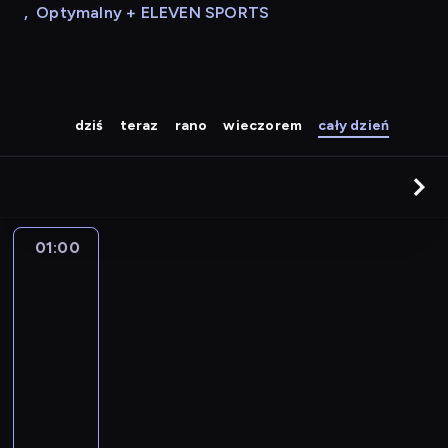
,
Optymalny + ELEVEN SPORTS
dziś
teraz
rano
wieczorem
cały dzień
01:00
Best
Polish
01:00
-
05:00
program
muzyczny
Z
e
s