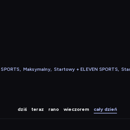
N SPORTS
,
Maksymalny
,
Startowy + ELEVEN SPORTS
,
Sta
dziś
teraz
rano
wieczorem
cały dzień