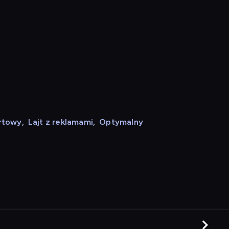
rtowy
,
Lajt z reklamami
,
Optymalny