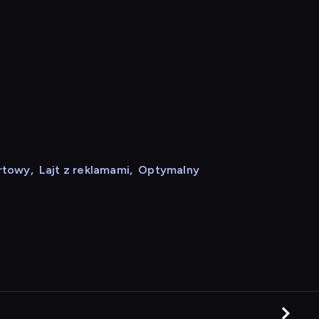
rtowy
,
Lajt z reklamami
,
Optymalny