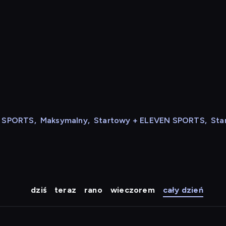
N SPORTS
,
Maksymalny
,
Startowy + ELEVEN SPORTS
,
Sta
dziś
teraz
rano
wieczorem
cały dzień