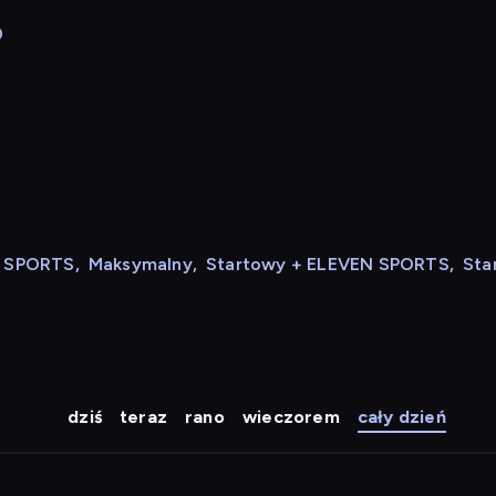
0
N SPORTS
,
Maksymalny
,
Startowy + ELEVEN SPORTS
,
Sta
dziś
teraz
rano
wieczorem
cały dzień