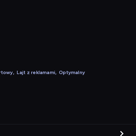
rtowy
,
Lajt z reklamami
,
Optymalny