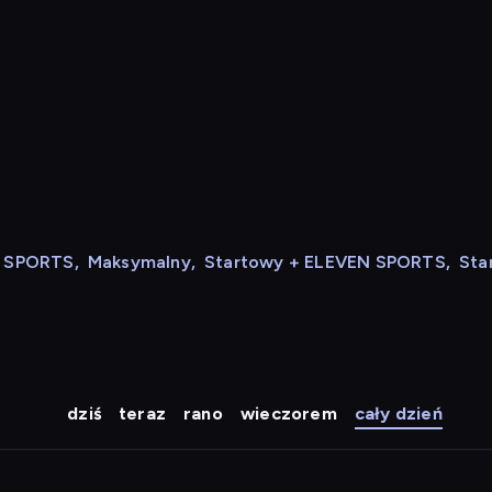
N SPORTS
,
Maksymalny
,
Startowy + ELEVEN SPORTS
,
Sta
dziś
teraz
rano
wieczorem
cały dzień