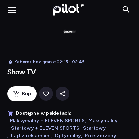
Show TV, Oglądaj
WP Pilot
Kabaret bez granic 02:15 - 02:45
Show TV
Kup
Dostępne w pakietach:
Maksymalny + ELEVEN SPORTS
,
Maksymalny
,
Startowy + ELEVEN SPORTS
,
Startowy
,
Lajt z reklamami
,
Optymalny
,
Rozszerzony