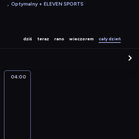
,
Optymalny + ELEVEN SPORTS
dziś
teraz
rano
wieczorem
cały dzień
04:00
Burza
04:00
-
04:50
serial
obyczajowy
P
o
c
h