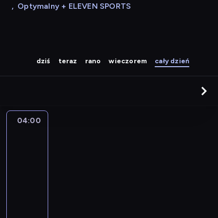
,
Optymalny + ELEVEN SPORTS
dziś
teraz
rano
wieczorem
cały dzień
04:00
Burza
04:00
-
05:05
serial
obyczajowy
F
u
l
g