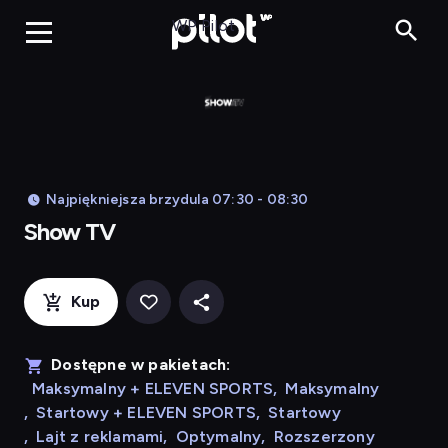
Show TV, Oglądaj
WP Pilot
Najpiękniejsza brzydula 07:30 - 08:30
Show TV
Kup
Dostępne w pakietach:
Maksymalny + ELEVEN SPORTS
,
Maksymalny
,
Startowy + ELEVEN SPORTS
,
Startowy
,
Lajt z reklamami
,
Optymalny
,
Rozszerzony