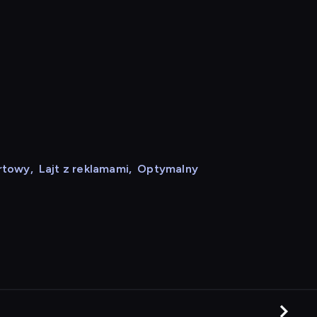
rtowy
,
Lajt z reklamami
,
Optymalny