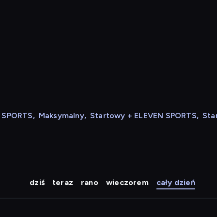
N SPORTS
,
Maksymalny
,
Startowy + ELEVEN SPORTS
,
Sta
dziś
teraz
rano
wieczorem
cały dzień