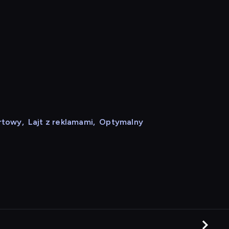
rtowy
,
Lajt z reklamami
,
Optymalny