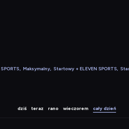
N SPORTS
,
Maksymalny
,
Startowy + ELEVEN SPORTS
,
Sta
dziś
teraz
rano
wieczorem
cały dzień