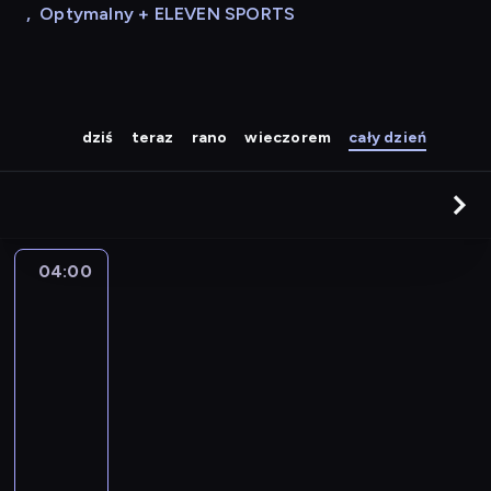
,
Optymalny + ELEVEN SPORTS
dziś
teraz
rano
wieczorem
cały dzień
04:00
Burza
04:00
-
05:05
serial
obyczajowy
E
s
t
h