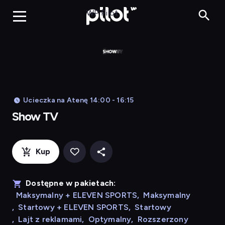
Show TV, Oglądaj
WP Pilot
Ucieczka na Atenę 14:00 - 16:15
Show TV
Kup
Dostępne w pakietach:
Maksymalny + ELEVEN SPORTS
,
Maksymalny
,
Startowy + ELEVEN SPORTS
,
Startowy
,
Lajt z reklamami
,
Optymalny
,
Rozszerzony