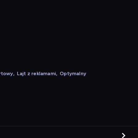
rtowy
,
Lajt z reklamami
,
Optymalny