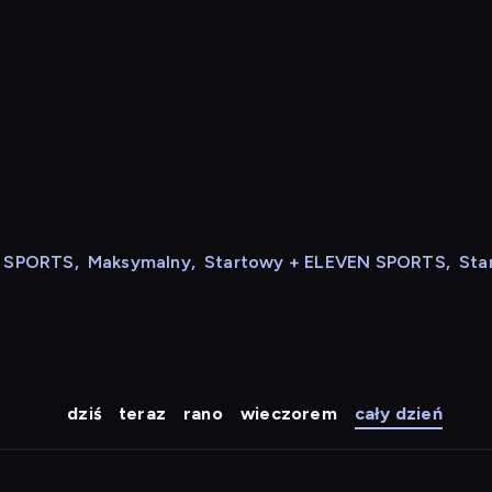
N SPORTS
,
Maksymalny
,
Startowy + ELEVEN SPORTS
,
Sta
dziś
teraz
rano
wieczorem
cały dzień