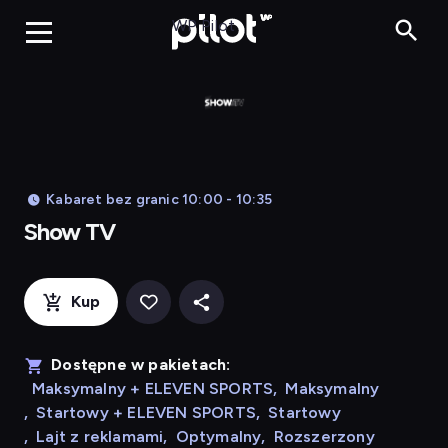
Show TV, Oglądaj
WP Pilot
Kabaret bez granic 10:00 - 10:35
Show TV
Kup
Dostępne w pakietach:
Maksymalny + ELEVEN SPORTS
,
Maksymalny
,
Startowy + ELEVEN SPORTS
,
Startowy
,
Lajt z reklamami
,
Optymalny
,
Rozszerzony